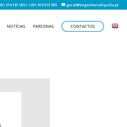
51 214 181 055
/
+351 919 573 955
geral@engenharialiquida.pt
NOTÍCIAS
PARCERIAS
CONTACTOS